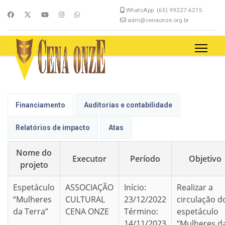
WhatsApp: (65) 99227-6215
adm@cenaonze.org.br
Financiamento
Auditorias e contabilidade
Relatórios de impacto
Atas
Nome do
Executor
Período
Objetivo
projeto
Espetáculo
ASSOCIAÇÃO
Início:
Realizar a
“Mulheres
CULTURAL
23/12/2022
circulação d
da Terra”
CENA ONZE
Término:
espetáculo
14/11/2023
“Mulheres d