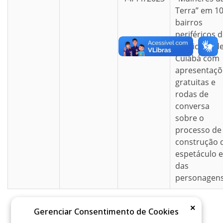
Terra” em 1
bairros
periféricos 
município d
Cuiabá com
apresentaçõ
gratuitas e
rodas de
conversa
sobre o
processo de
construção 
espetáculo e
das
personagens
×
Gerenciar Consentimento de Cookies