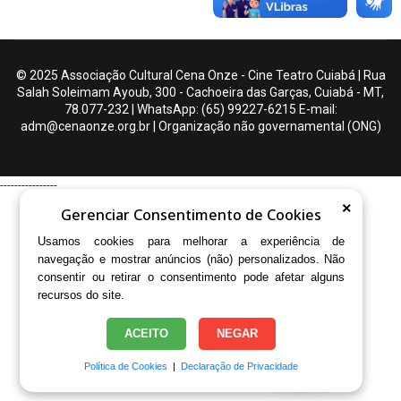
© 2025 Associação Cultural Cena Onze - Cine Teatro Cuiabá | Rua
Salah Soleimam Ayoub, 300 - Cachoeira das Garças, Cuiabá - MT,
78.077-232 | WhatsApp: (65) 99227-6215 E-mail:
adm@cenaonze.org.br | Organização não governamental (ONG)
----------------
×
Gerenciar Consentimento de Cookies
Usamos cookies para melhorar a experiência de
navegação e mostrar anúncios (não) personalizados. Não
consentir ou retirar o consentimento pode afetar alguns
recursos do site.
♿
ACEITO
NEGAR
Política de Cookies
|
Declaração de Privacidade